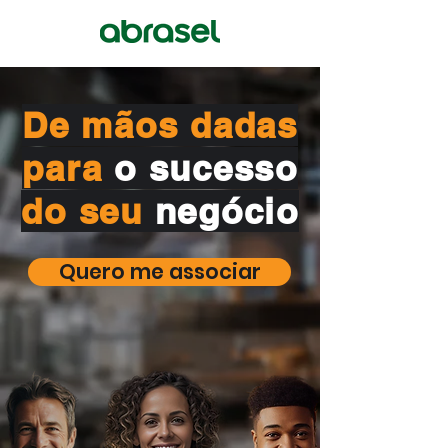
De mãos dadas
para
o
sucesso
do seu
negócio
Quero me associar