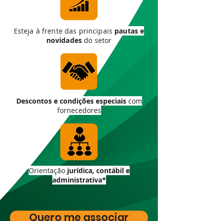
Esteja à frente das principais
pautas e
novidades
do setor
Descontos e condições especiais
com
fornecedores
Orientação
jurídica, contábil e
administrativa*
Quero me associar